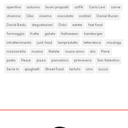
aperitivo
autunno
buoni propositi
caffè
Carlo Levi
carne
chianina
Cibo
cinema
cioccolato
cocktail
Daniel Buren
David Bedu
degustazioni
Dolci
estate
fast food
formaggio
frutta
gelato
Halloween
hamburger
intrattenimento
junk food
lampredotto
letteratura
mixology
mozzarella
musica
Natale
nuovo anno
olio
Pane
pasta
Pesce
pizza
pomodoro
primavera
San Valentino
Serie tv
spaghetti
Street Food
tartufo
vino
zucca