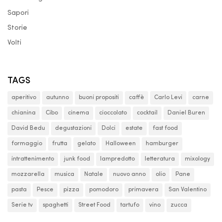
Sapori
Storie
Volti
TAGS
aperitivo
autunno
buoni propositi
caffè
Carlo Levi
carne
chianina
Cibo
cinema
cioccolato
cocktail
Daniel Buren
David Bedu
degustazioni
Dolci
estate
fast food
formaggio
frutta
gelato
Halloween
hamburger
intrattenimento
junk food
lampredotto
letteratura
mixology
mozzarella
musica
Natale
nuovo anno
olio
Pane
pasta
Pesce
pizza
pomodoro
primavera
San Valentino
Serie tv
spaghetti
Street Food
tartufo
vino
zucca