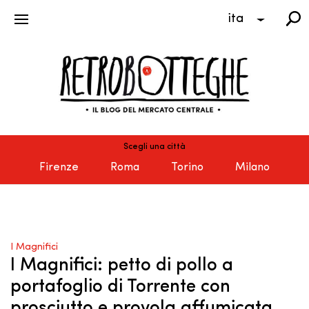
ita
Scegli una città
Firenze
Roma
Torino
Milano
I Magnifici
I Magnifici: petto di pollo a
portafoglio di Torrente con
prosciutto e provola affumicata